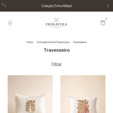
em
Coleção Entre Mães!
0
Início
.
Complementos Essenciais
.
Travesseiro
Travesseiro
Filtrar