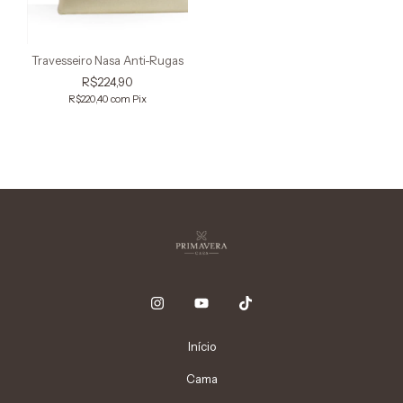
Travesseiro Nasa Anti-Rugas
R$224,90
R$220,40
com
Pix
Início
Cama