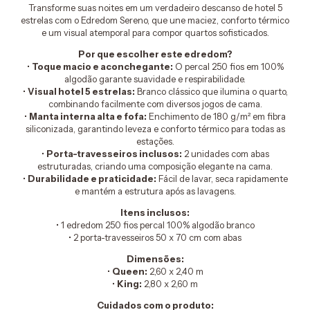
Transforme suas noites em um verdadeiro descanso de hotel 5
estrelas com o Edredom Sereno, que une maciez, conforto térmico
e um visual atemporal para compor quartos sofisticados.
Por que escolher este edredom?
•
Toque macio e aconchegante:
O percal 250 fios em 100%
algodão garante suavidade e respirabilidade.
•
Visual hotel 5 estrelas:
Branco clássico que ilumina o quarto,
combinando facilmente com diversos jogos de cama.
•
Manta interna alta e fofa:
Enchimento de 180 g/m² em fibra
siliconizada, garantindo leveza e conforto térmico para todas as
estações.
•
Porta-travesseiros inclusos:
2 unidades com abas
estruturadas, criando uma composição elegante na cama.
•
Durabilidade e praticidade:
Fácil de lavar, seca rapidamente
e mantém a estrutura após as lavagens.
Itens inclusos:
• 1 edredom 250 fios percal 100% algodão branco
• 2 porta-travesseiros 50 x 70 cm com abas
Dimensões:
•
Queen:
2,60 x 2,40 m
•
King:
2,80 x 2,60 m
Cuidados com o produto: