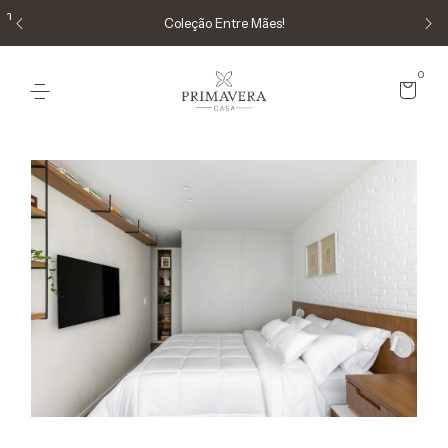
em
Coleção Entre Mães!
0