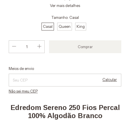
Ver mais detalhes
Tamanho:
Casal
Casal
Queen
King
Alterar CEP
Entregas para o CEP:
Meios de envio
Calcular
Não sei meu CEP
Edredom Sereno 250 Fios Percal
100% Algodão Branco