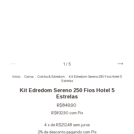
1
/
5
Início
.
Cama
.
Colcha & Edredom
.
Kit Edredom Sereno 250 Fios Hotel 5
Estrelas
Kit Edredom Sereno 250 Fios Hotel 5
Estrelas
R$849,90
R$832,90
com
Pix
4
x de
R$212,48
sem juros
2% de desconto
pagando com Pix